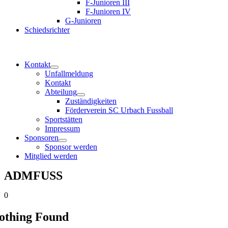
F-Junioren III
F-Junioren IV
G-Junioren
Schiedsrichter
Kontakt
Unfallmeldung
Kontakt
Abteilung
Zuständigkeiten
Förderverein SC Urbach Fussball
Sportstätten
Impressum
Sponsoren
Sponsor werden
Mitglied werden
ADMFUSS
0
othing Found