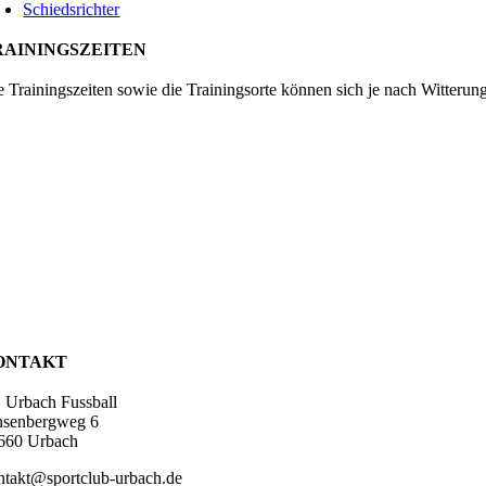
Schiedsrichter
RAININGSZEITEN
e Trainingszeiten sowie die Trainingsorte können sich je nach Witterun
ONTAKT
 Urbach Fussball
nsenbergweg 6
660 Urbach
ntakt@sportclub-urbach.de