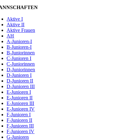
ANNSCHAFTEN
Aktive I
Aktive II
Aktive Frauen
AH
A-Junioren-I
B-Junioren-I
B-Juniorinnen
C-Junioren I
C-Juniorinnen
D-Juniorinnen
D-Junioren I
D-Junioren II
D-Junioren III
E-Junioren I
E-Junioren II
E-Junioren III
E-Junioren IV
F-Junioren I
F-Junioren II
F-Junioren III
F-Junioren IV
G-Junioren