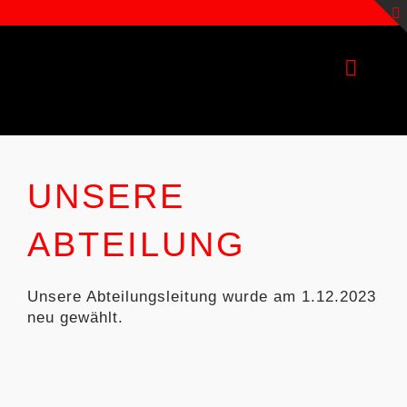
Zum
Inhalt
springen
Toggle
Naviga
NEWS
UNSERE
SCHIEDSRICHTER
ABTEILUNG
MANNSCHAFTEN
SPONSOREN
Unsere Abteilungsleitung wurde am 1.12.2023
neu gewählt.
KONTAKT
IMPRESSUM