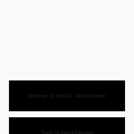
Stephan Schmid
2. Vorsitzender
Timo Schieck
Kassier