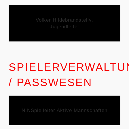
Volker Hildebrand
stellv.
Jugendleiter
SPIELERVERWALTU
/ PASSWESEN
N.N
Spielleiter Aktive Mannschaften