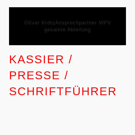
Oliver Krötz
Ansprechpartner WFV
gesamte Abteilung
KASSIER /
PRESSE /
SCHRIFTFÜHRER