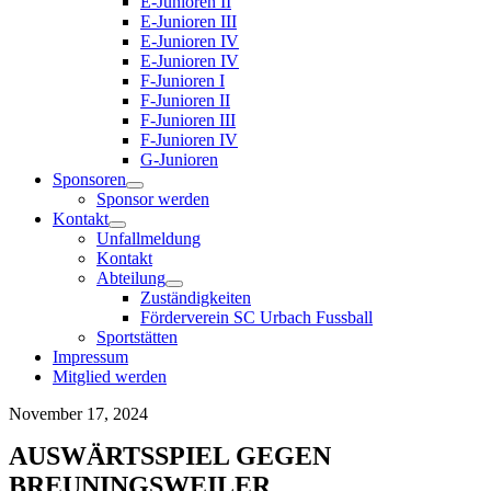
E-Junioren II
E-Junioren III
E-Junioren IV
E-Junioren IV
F-Junioren I
F-Junioren II
F-Junioren III
F-Junioren IV
G-Junioren
Sponsoren
Sponsor werden
Kontakt
Unfallmeldung
Kontakt
Abteilung
Zuständigkeiten
Förderverein SC Urbach Fussball
Sportstätten
Impressum
Mitglied werden
November 17, 2024
AUSWÄRTSSPIEL GEGEN
BREUNINGSWEILER