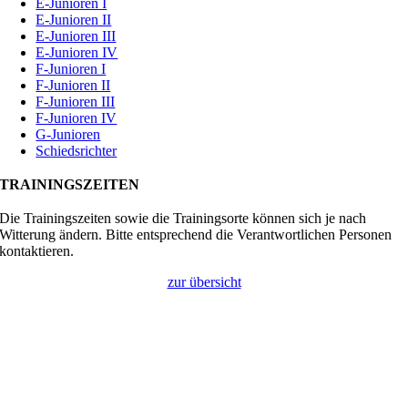
E-Junioren I
E-Junioren II
E-Junioren III
E-Junioren IV
F-Junioren I
F-Junioren II
F-Junioren III
F-Junioren IV
G-Junioren
Schiedsrichter
TRAININGSZEITEN
Die Trainingszeiten sowie die Trainingsorte können sich je nach
Witterung ändern. Bitte entsprechend die Verantwortlichen Personen
kontaktieren.
zur übersicht