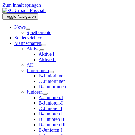
Zum Inhalt springen
Toggle Navigation
News
Spielberichte
Schiedsrichter
Mannschaften
Aktive
Aktive I
Aktive II
AH
Juniorinnen
B-Juniorinnen
C-Juniorinnen
D-Juniorinnen
Junioren
A-Junioren-I
B-Junioren-I
C-Junioren I
D-Junioren I
D-Junioren II
D-Junioren III
E-Junioren I