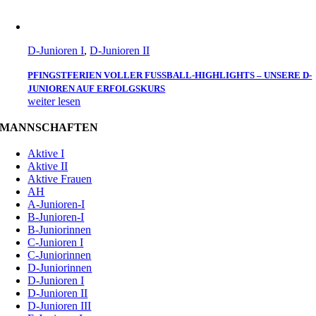
D-Junioren I
,
D-Junioren II
PFINGSTFERIEN VOLLER FUSSBALL-HIGHLIGHTS – UNSERE D-J
UNIOREN AUF ERFOLGSKURS
weiter lesen
MANNSCHAFTEN
Aktive I
Aktive II
Aktive Frauen
AH
A-Junioren-I
B-Junioren-I
B-Juniorinnen
C-Junioren I
C-Juniorinnen
D-Juniorinnen
D-Junioren I
D-Junioren II
D-Junioren III