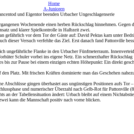
Home
A-Junioren
ncentod und Eigentor beenden Urbacher Ungeschlagenserie
rgangenen Wochenende einen herben Rückschlag hinnehmen. Gegen den
satz und klarer Spielkontrolle in Halbzeit zwei.
e man gefährlich vor dem Tor der Gäste auf: David Pektas kam unter Bed
ch dieser Versuch verfehlte das Ziel. Erst danach fand Pattonville bess
tlich ungefährliche Flanke in den Urbacher Fünfmeterraum. Innenvertei
 Torhüter Schuler vorbei ins eigene Netz. Ein schmerzhafter Rückschlag u
 bis zur Pause bei einem einzigen echten Höhepunkt: Ein direkt gesch
f den Platz. Mit frischen Kräften dominierte man das Geschehen nahez
e Abschlüsse gingen überhastet aus ungünstigen Positionen aufs Tor –
chlussphase und numerischer Überzahl nach Gelb-Rot für Pattonville (87
s an der Tabellensituation ändert: Urbach bleibt auf einem Nichtabstie
 zwei kann die Mannschaft positiv nach vorne blicken.