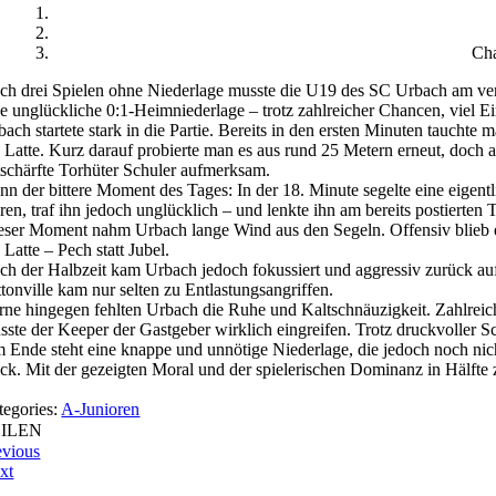
Cha
ch drei Spielen ohne Niederlage musste die U19 des SC Urbach am ve
ne unglückliche 0:1-Heimniederlage – trotz zahlreicher Chancen, viel Ein
bach startete stark in die Partie. Bereits in den ersten Minuten taucht
e Latte. Kurz darauf probierte man es aus rund 25 Metern erneut, doch au
tschärfte Torhüter Schuler aufmerksam.
nn der bittere Moment des Tages: In der 18. Minute segelte eine eigen
ären, traf ihn jedoch unglücklich – und lenkte ihn am bereits postierten
eser Moment nahm Urbach lange Wind aus den Segeln. Offensiv blieb es
 Latte – Pech statt Jubel.
ch der Halbzeit kam Urbach jedoch fokussiert und aggressiv zurück au
ttonville kam nur selten zu Entlastungsangriffen.
rne hingegen fehlten Urbach die Ruhe und Kaltschnäuzigkeit. Zahlreich
sste der Keeper der Gastgeber wirklich eingreifen. Trotz druckvoller S
 Ende steht eine knappe und unnötige Niederlage, die jedoch noch nicht
ick. Mit der gezeigten Moral und der spielerischen Dominanz in Hälfte
tegories:
A-Junioren
EILEN
evious
xt