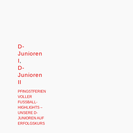
D-
Junioren
I
,
D-
Junioren
II
PFINGSTFERIEN
VOLLER
FUSSBALL-H
IGHLIGHTS – U
NSERE D-J
UNIOREN AUF E
RFOLGSKURS