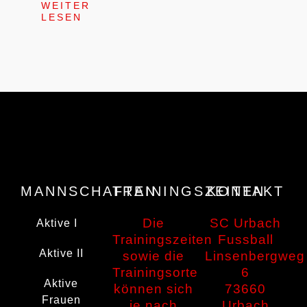
WEITER
LESEN
MANNSCHAFTEN
TRAININGSZEITEN
KONTAKT
Die
SC Urbach
Aktive I
Trainingszeiten
Fussball
Aktive II
sowie die
Linsenbergweg
Trainingsorte
6
Aktive
können sich
73660
Frauen
je nach
Urbach