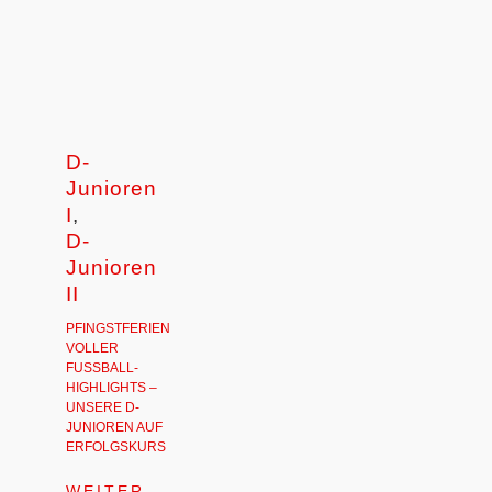
D-
Junioren
I
,
D-
Junioren
II
PFINGSTFERIEN
VOLLER
FUSSBALL-H
IGHLIGHTS – U
NSERE D-J
UNIOREN AUF E
RFOLGSKURS
WEITER