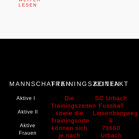
LESEN
MANNSCHAFTEN
TRAININGSZEITEN
KONTAKT
Die
SC Urbach
Aktive I
Trainingszeiten
Fussball
Aktive II
sowie die
Linsenbergweg
Trainingsorte
6
Aktive
können sich
73660
Frauen
je nach
Urbach