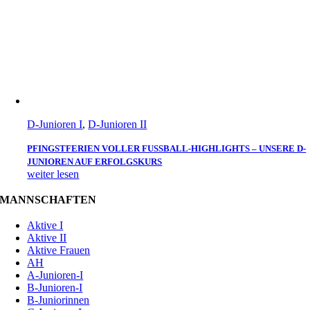
D-Junioren I
,
D-Junioren II
PFINGSTFERIEN VOLLER FUSSBALL-HIGHLIGHTS – UNSERE D-J
UNIOREN AUF ERFOLGSKURS
weiter lesen
MANNSCHAFTEN
Aktive I
Aktive II
Aktive Frauen
AH
A-Junioren-I
B-Junioren-I
B-Juniorinnen