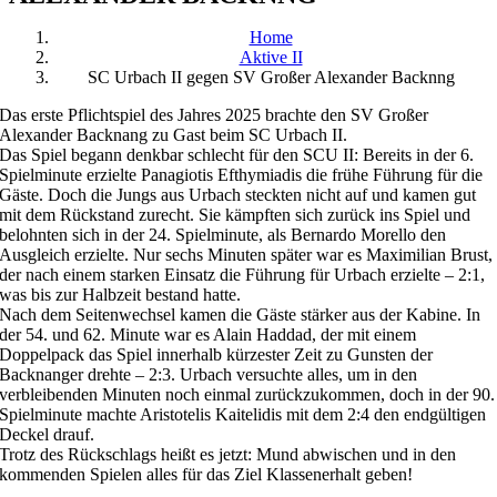
Home
Aktive II
SC Urbach II gegen SV Großer Alexander Backnng
Das erste Pflichtspiel des Jahres 2025 brachte den SV Großer
Alexander Backnang zu Gast beim SC Urbach II.
Das Spiel begann denkbar schlecht für den SCU II: Bereits in der 6.
Spielminute erzielte Panagiotis Efthymiadis die frühe Führung für die
Gäste. Doch die Jungs aus Urbach steckten nicht auf und kamen gut
mit dem Rückstand zurecht. Sie kämpften sich zurück ins Spiel und
belohnten sich in der 24. Spielminute, als Bernardo Morello den
Ausgleich erzielte. Nur sechs Minuten später war es Maximilian Brust,
der nach einem starken Einsatz die Führung für Urbach erzielte – 2:1,
was bis zur Halbzeit bestand hatte.
Nach dem Seitenwechsel kamen die Gäste stärker aus der Kabine. In
der 54. und 62. Minute war es Alain Haddad, der mit einem
Doppelpack das Spiel innerhalb kürzester Zeit zu Gunsten der
Backnanger drehte – 2:3. Urbach versuchte alles, um in den
verbleibenden Minuten noch einmal zurückzukommen, doch in der 90.
Spielminute machte Aristotelis Kaitelidis mit dem 2:4 den endgültigen
Deckel drauf.
Trotz des Rückschlags heißt es jetzt: Mund abwischen und in den
kommenden Spielen alles für das Ziel Klassenerhalt geben!