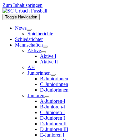
Zum Inhalt springen
Toggle Navigation
News
Spielberichte
Schiedsrichter
Mannschaften
Aktive
Aktive I
Aktive II
AH
Juniorinnen
B-Juniorinnen
C-Juniorinnen
D-Juniorinnen
Junioren
A-Junioren-I
B-Junioren-I
C-Junioren I
D-Junioren I
D-Junioren II
D-Junioren III
E-Junioren I