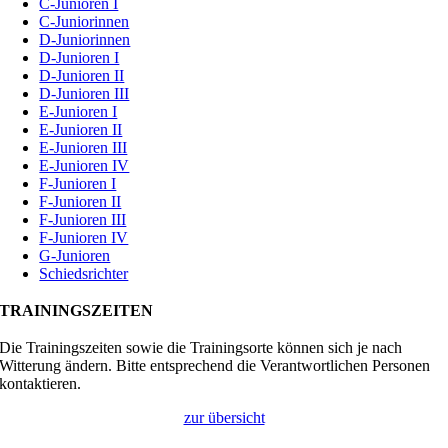
C-Junioren I
C-Juniorinnen
D-Juniorinnen
D-Junioren I
D-Junioren II
D-Junioren III
E-Junioren I
E-Junioren II
E-Junioren III
E-Junioren IV
F-Junioren I
F-Junioren II
F-Junioren III
F-Junioren IV
G-Junioren
Schiedsrichter
TRAININGSZEITEN
Die Trainingszeiten sowie die Trainingsorte können sich je nach
Witterung ändern. Bitte entsprechend die Verantwortlichen Personen
kontaktieren.
zur übersicht