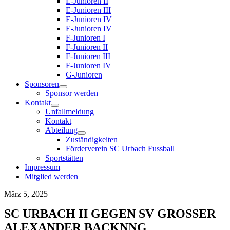
E-Junioren II
E-Junioren III
E-Junioren IV
E-Junioren IV
F-Junioren I
F-Junioren II
F-Junioren III
F-Junioren IV
G-Junioren
Sponsoren
Sponsor werden
Kontakt
Unfallmeldung
Kontakt
Abteilung
Zuständigkeiten
Förderverein SC Urbach Fussball
Sportstätten
Impressum
Mitglied werden
März 5, 2025
SC URBACH II GEGEN SV GROSSER A
LEXANDER BACKNNG