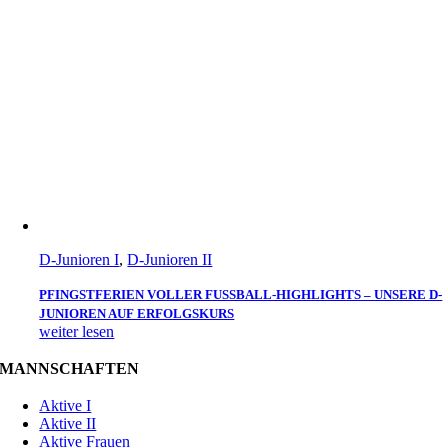
D-Junioren I
,
D-Junioren II
PFINGSTFERIEN VOLLER FUSSBALL-HIGHLIGHTS – UNSERE D-J
UNIOREN AUF ERFOLGSKURS
weiter lesen
MANNSCHAFTEN
Aktive I
Aktive II
Aktive Frauen