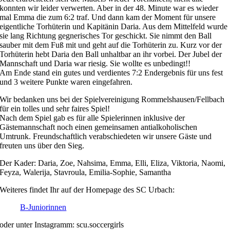
konnten wir leider verwerten. Aber in der 48. Minute war es wieder
mal Emma die zum 6:2 traf. Und dann kam der Moment für unsere
eigentliche Torhüterin und Kapitänin Daria. Aus dem Mittelfeld wurde
sie lang Richtung gegnerisches Tor geschickt. Sie nimmt den Ball
sauber mit dem Fuß mit und geht auf die Torhüterin zu. Kurz vor der
Torhüterin hebt Daria den Ball unhaltbar an ihr vorbei. Der Jubel der
Mannschaft und Daria war riesig. Sie wollte es unbedingt!!
Am Ende stand ein gutes und verdientes 7:2 Endergebnis für uns fest
und 3 weitere Punkte waren eingefahren.
Wir bedanken uns bei der Spielvereinigung Rommelshausen/Fellbach
für ein tolles und sehr faires Spiel!
Nach dem Spiel gab es für alle Spielerinnen inklusive der
Gästemannschaft noch einen gemeinsamen antialkoholischen
Umtrunk. Freundschaftlich verabschiedeten wir unsere Gäste und
freuten uns über den Sieg.
Der Kader: Daria, Zoe, Nahsima, Emma, Elli, Eliza, Viktoria, Naomi,
Feyza, Walerija, Stavroula, Emilia-Sophie, Samantha
Weiteres findet Ihr auf der Homepage des SC Urbach:
B-Juniorinnen
oder unter Instagramm: scu.soccergirls