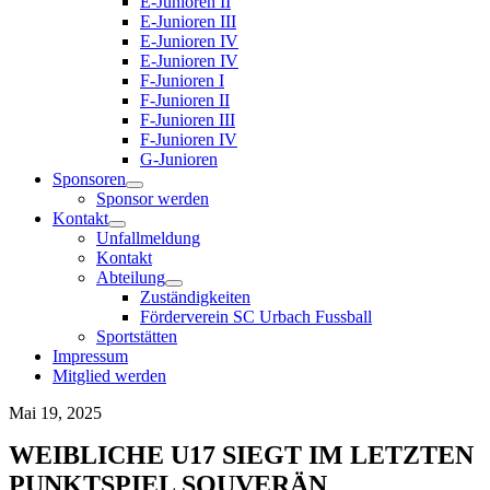
E-Junioren II
E-Junioren III
E-Junioren IV
E-Junioren IV
F-Junioren I
F-Junioren II
F-Junioren III
F-Junioren IV
G-Junioren
Sponsoren
Sponsor werden
Kontakt
Unfallmeldung
Kontakt
Abteilung
Zuständigkeiten
Förderverein SC Urbach Fussball
Sportstätten
Impressum
Mitglied werden
Mai 19, 2025
WEIBLICHE U17 SIEGT IM LETZTEN
PUNKTSPIEL SOUVERÄN