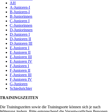
AH
A-Junioren-I
B-Junioren-I
B-Juniorinnen
C-Junioren I
C-Juniorinnen
D-Juniorinnen
D-Junioren I
D-Junioren II
D-Junioren III
E-Junioren I
E-Junioren II
E-Junioren III
E-Junioren IV
F-Junioren I
F-Junioren II
F-Junioren III
F-Junioren IV
G-Junioren
Schiedsrichter
TRAININGSZEITEN
Die Trainingszeiten sowie die Trainingsorte können sich je nach
Witterung ändern. Bitte entsprechend die Verantwortlichen Personen