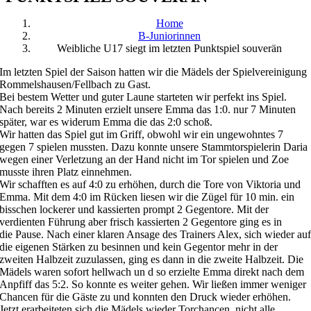
Home
B-Juniorinnen
Weibliche U17 siegt im letzten Punktspiel souverän
Im letzten Spiel der Saison hatten wir die Mädels der Spielvereinigung
Rommelshausen/Fellbach zu Gast.
Bei bestem Wetter und guter Laune starteten wir perfekt ins Spiel.
Nach bereits 2 Minuten erzielt unsere Emma das 1:0. nur 7 Minuten
später, war es widerum Emma die das 2:0 schoß.
Wir hatten das Spiel gut im Griff, obwohl wir ein ungewohntes 7
gegen 7 spielen mussten. Dazu konnte unsere Stammtorspielerin Daria
wegen einer Verletzung an der Hand nicht im Tor spielen und Zoe
musste ihren Platz einnehmen.
Wir schafften es auf 4:0 zu erhöhen, durch die Tore von Viktoria und
Emma. Mit dem 4:0 im Rücken liesen wir die Zügel für 10 min. ein
bisschen lockerer und kassierten prompt 2 Gegentore. Mit der
verdienten Führung aber frisch kassierten 2 Gegentore ging es in
die Pause. Nach einer klaren Ansage des Trainers Alex, sich wieder au
die eigenen Stärken zu besinnen und kein Gegentor mehr in der
zweiten Halbzeit zuzulassen, ging es dann in die zweite Halbzeit. Die
Mädels waren sofort hellwach un d so erzielte Emma direkt nach dem
Anpfiff das 5:2. So konnte es weiter gehen. Wir ließen immer weniger
Chancen für die Gäste zu und konnten den Druck wieder erhöhen.
Jetzt erarbeiteten sich die Mädels wieder Torchancen, nicht alle