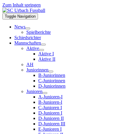
Zum Inhalt springen
Toggle Navigation
News
Spielberichte
Schiedsrichter
Mannschaften
Aktive
Aktive I
Aktive II
AH
Juniorinnen
B-Juniorinnen
C-Juniorinnen
D-Juniorinnen
Junioren
A-Junioren-I
B-Junioren-I
C-Junioren I
D-Junioren I
D-Junioren II
D-Junioren III
E-Junioren I